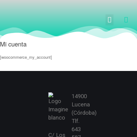
Mi cuenta
[woocommerce_my_account]
14900
Lucena
(Córdoba)
Tlf.
643
C/ Los